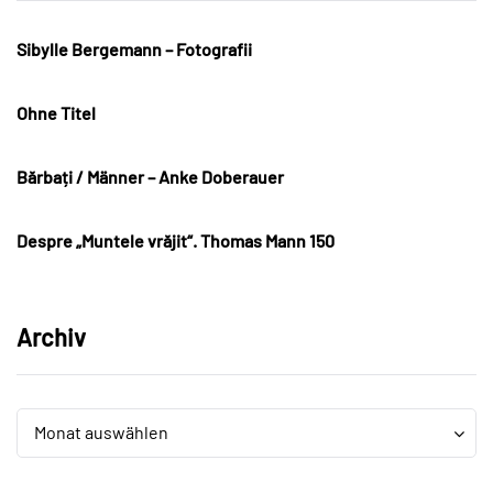
Sibylle Bergemann – Fotografii
Ohne Titel
Bărbați / Männer – Anke Doberauer
Despre „Muntele vrăjit“. Thomas Mann 150
Archiv
Archiv
Archiv
Monat auswählen