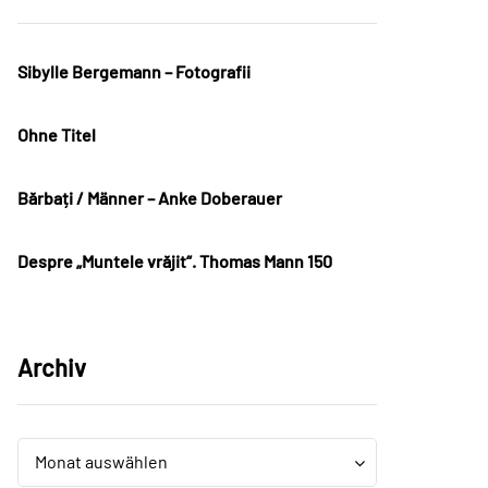
Sibylle Bergemann – Fotografii
Ohne Titel
Bărbați / Männer – Anke Doberauer
Despre „Muntele vrăjit“. Thomas Mann 150
Archiv
Archiv
Archiv
Monat auswählen