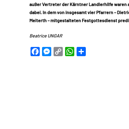
außer Vertreter der Kärntner Landlerhilfe waren 
dabei. In dem von insgesamt vier Pfarrern – Dietr
Meiterth – mitgestalteten Festgottesdienst pre
Beatrice UNGAR
Facebook
Messenger
Copy
WhatsApp
Teilen
Link