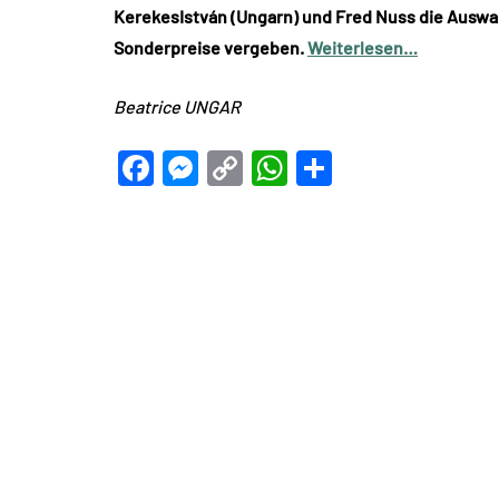
KerekesIstván (Ungarn) und Fred Nuss die Auswah
Sonderpreise vergeben.
Weiterlesen…
Beatrice UNGAR
Facebook
Messenger
Copy
WhatsApp
Teilen
Link