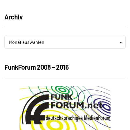
Archiv
Archiv
Archiv
Monat auswählen
FunkForum 2008 – 2015