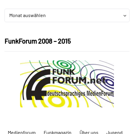
Archiv
Archiv
Monat auswählen
FunkForum 2008 – 2015
Medienforum
Funkmagazin
Über uns
Jugend