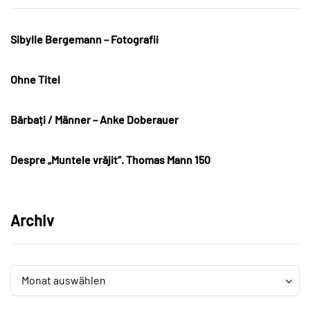
Sibylle Bergemann – Fotografii
Ohne Titel
Bărbați / Männer – Anke Doberauer
Despre „Muntele vrăjit“. Thomas Mann 150
Archiv
Archiv
Archiv
Monat auswählen