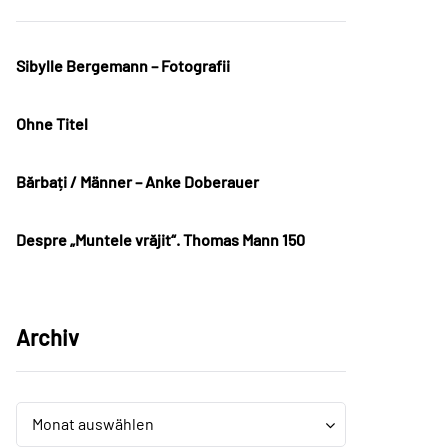
Sibylle Bergemann – Fotografii
Ohne Titel
Bărbați / Männer – Anke Doberauer
Despre „Muntele vrăjit“. Thomas Mann 150
Archiv
Archiv
Archiv
Monat auswählen