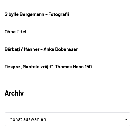
Sibylle Bergemann – Fotografii
Ohne Titel
Bărbați / Männer – Anke Doberauer
Despre „Muntele vrăjit“. Thomas Mann 150
Archiv
Archiv
Archiv
Monat auswählen