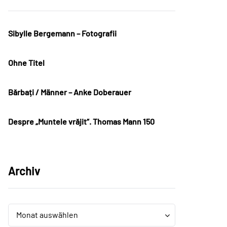
Sibylle Bergemann – Fotografii
Ohne Titel
Bărbați / Männer – Anke Doberauer
Despre „Muntele vrăjit“. Thomas Mann 150
Archiv
Archiv
Archiv
Monat auswählen