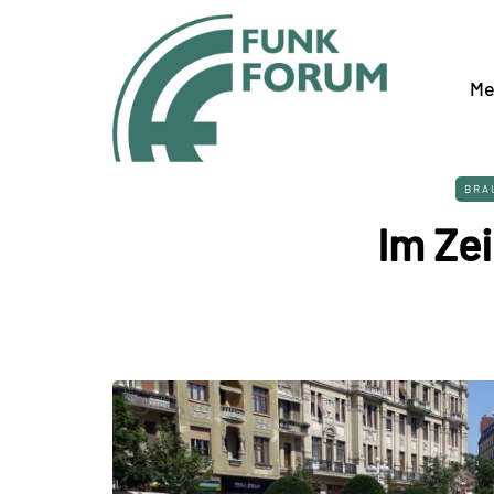
Me
BRA
Im Ze