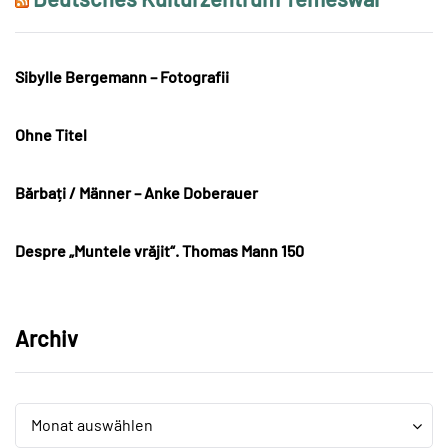
Sibylle Bergemann – Fotografii
Ohne Titel
Bărbați / Männer – Anke Doberauer
Despre „Muntele vrăjit“. Thomas Mann 150
Archiv
Archiv
Archiv
Monat auswählen