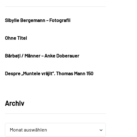
Sibylle Bergemann – Fotografii
Ohne Titel
Bărbați / Männer – Anke Doberauer
Despre „Muntele vrăjit“. Thomas Mann 150
Archiv
Archiv
Archiv
Monat auswählen