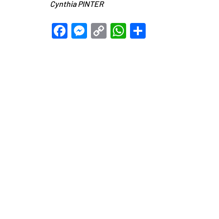
Cynthia PINTER
Facebook
Messenger
Copy
WhatsApp
Teilen
Link