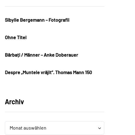
Sibylle Bergemann – Fotografii
Ohne Titel
Bărbați / Männer – Anke Doberauer
Despre „Muntele vrăjit“. Thomas Mann 150
Archiv
Archiv
Archiv
Monat auswählen