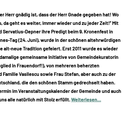
er Herr gnädig ist, dass der Herr Gnade gegeben hat! Wo
 da geht es weiter, immer wieder und zu jeder Zeit!“ Mit
d Servatius-Depner ihre Predigt beim 9. Kronenfest in
es-Tag (24. Juni), wurde in der schönen altehrwürdigen
 alt-neue Tradition gefeiert. Erst 2011 wurde es wieder
e damalige gemeinsame Initiative von Gemeindekuratorin
tglied in Frauendorf!), von mehreren beherzten
Familie Vasilescu sowie Frau Stefan, aber auch zu der
eutschland, die den schönen Stamm gedrechselt haben.
 Termin im Veranstaltungskalender der Gemeinde und auch
s alle natürlich mit Stolz erfüllt.
Weiterlesen…