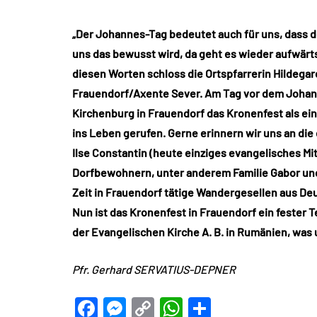
„Der Johannes-Tag bedeutet auch für uns, dass d
uns das bewusst wird, da geht es wieder aufwärts,
diesen Worten schloss die Ortspfarrerin Hildegar
Frauendorf/Axente Sever. Am Tag vor dem Johann
Kirchenburg in Frauendorf das Kronenfest als eine
ins Leben gerufen. Gerne erinnern wir uns an di
Ilse Constantin (heute einziges evangelisches Mi
Dorfbewohnern, unter anderem Familie Gabor und 
Zeit in Frauendorf tätige Wandergesellen aus D
Nun ist das Kronenfest in Frauendorf ein fester
der Evangelischen Kirche A. B. in Rumänien, was un
Pfr. Gerhard SERVATIUS-DEPNER
Facebook
Messenger
Copy
WhatsApp
Teilen