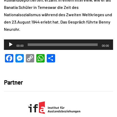
Banatia Schüler in Temeswar die Zeit des
Nationalsozialismus während des Zweiten Weltkrieges und
den 23.August 1944 erlebt hat. Das Gespräch führte Benny
Neurohr.
Audio-
00:00
00:00
Player
Facebook
Messenger
Copy
WhatsApp
Teilen
Link
Partner