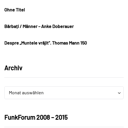
Ohne Titel
Bărbați / Männer – Anke Doberauer
Despre „Muntele vrăjit“. Thomas Mann 150
Archiv
Archiv
Archiv
Monat auswählen
FunkForum 2008 – 2015