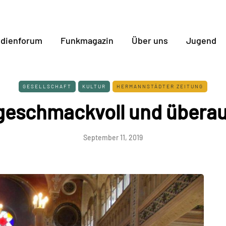
dienforum
Funkmagazin
Über uns
Jugend
GESELLSCHAFT
KULTUR
HERMANNSTÄDTER ZEITUNG
 geschmackvoll und überaus
September 11, 2019