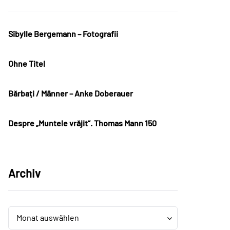
Sibylle Bergemann – Fotografii
Ohne Titel
Bărbați / Männer – Anke Doberauer
Despre „Muntele vrăjit“. Thomas Mann 150
Archiv
Archiv
Archiv
Monat auswählen