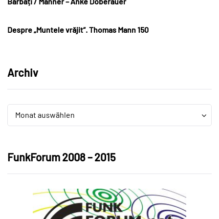
Bărbați / Männer – Anke Doberauer
Despre „Muntele vrăjit“. Thomas Mann 150
Archiv
Archiv
Archiv
Monat auswählen
FunkForum 2008 – 2015