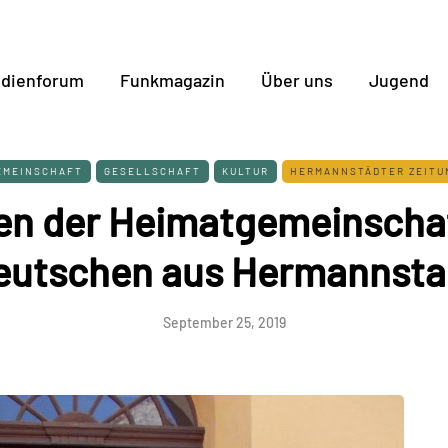
dienforum
Funkmagazin
Über uns
Jugend
EMEINSCHAFT
GESELLSCHAFT
KULTUR
HERMANNSTÄDTER ZEITU
en der Heimatgemeinscha
eutschen aus Hermannsta
September 25, 2019