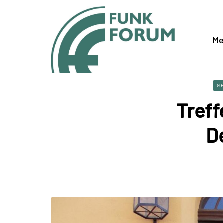
Me
G
Treff
D