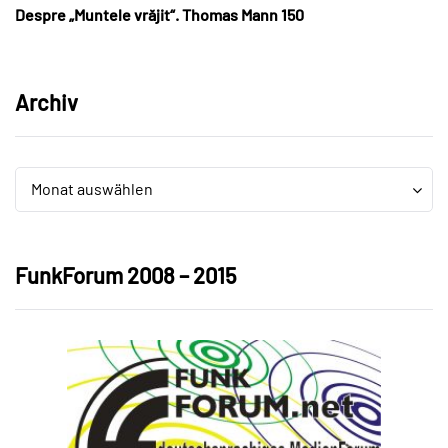
Despre „Muntele vrăjit“. Thomas Mann 150
Archiv
Archiv
Archiv
Monat auswählen
FunkForum 2008 – 2015