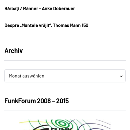
Bărbați / Männer – Anke Doberauer
Despre „Muntele vrăjit“. Thomas Mann 150
Archiv
Archiv
Archiv
Monat auswählen
FunkForum 2008 – 2015