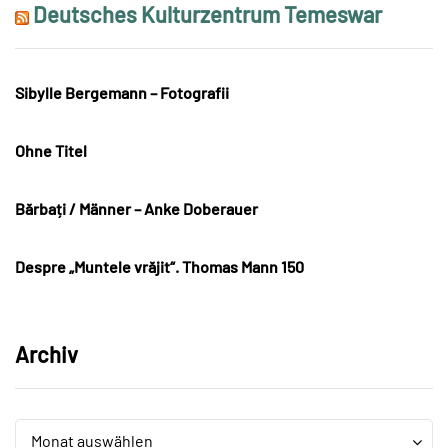
Deutsches Kulturzentrum Temeswar
Sibylle Bergemann – Fotografii
Ohne Titel
Bărbați / Männer – Anke Doberauer
Despre „Muntele vrăjit“. Thomas Mann 150
Archiv
Archiv
Archiv
Monat auswählen