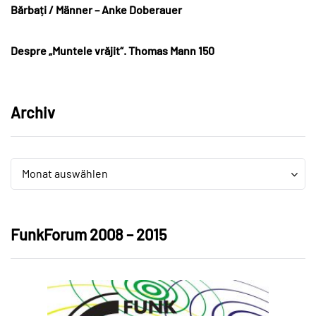
Bărbați / Männer – Anke Doberauer
Despre „Muntele vrăjit“. Thomas Mann 150
Archiv
Archiv
Archiv
Monat auswählen
FunkForum 2008 – 2015