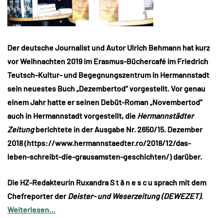
Der deutsche Journalist und Autor Ulrich Behmann hat kurz
vor Weihnachten 2019 im Erasmus-Büchercafé im Friedrich
Teutsch-Kultur- und Begegnungszentrum in Hermannstadt
sein neuestes Buch „Dezembertod“ vorgestellt. Vor genau
einem Jahr hatte er seinen Debüt-Roman „Novembertod“
auch in Hermannstadt vorgestellt, die
Hermannstädter
Zeitung
berichtete in der Ausgabe Nr. 2650/15. Dezember
2018 (https://www.hermannstaedter.ro/2018/12/das-
leben-schreibt-die-grausamsten-geschichten/) darüber.
Die HZ-Redakteurin Ruxandra S t ă n e s c u sprach mit dem
Chefreporter der
Deister- und Weserzeitung (DEWEZET)
.
Weiterlesen…