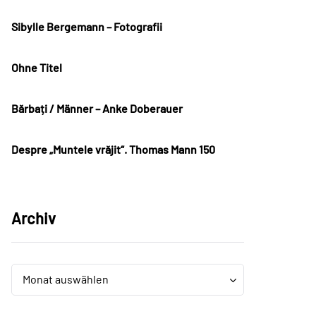
Sibylle Bergemann – Fotografii
Ohne Titel
Bărbați / Männer – Anke Doberauer
Despre „Muntele vrăjit“. Thomas Mann 150
Archiv
Archiv
Archiv
Monat auswählen