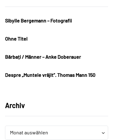
Sibylle Bergemann – Fotografii
Ohne Titel
Bărbați / Männer – Anke Doberauer
Despre „Muntele vrăjit“. Thomas Mann 150
Archiv
Archiv
Archiv
Monat auswählen