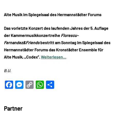
Alte Musik im Spiegelsaal des Hermannstädter Forums
Das vorletzte Konzert des laufenden Jahres der 5. Auflage
der Kammermusikkonzertreihe
Florescu-
Fernandez&Friends
bestritt am Sonntag im Spiegelsaal des
Hermannstädter Forums das Kronstädter Ensemble für
Alte Musik, ,,Codex“.
Weiterlesen…
B.U.
Facebook
Messenger
Copy
WhatsApp
Teilen
Link
Partner