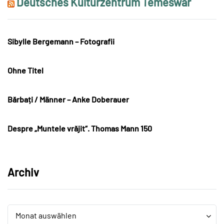
Deutsches Kulturzentrum Temeswar
Sibylle Bergemann – Fotografii
Ohne Titel
Bărbați / Männer – Anke Doberauer
Despre „Muntele vrăjit“. Thomas Mann 150
Archiv
Archiv
Archiv
Monat auswählen