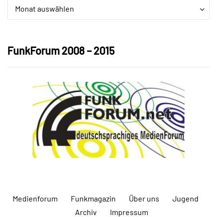
Archiv
Archiv
Monat auswählen
FunkForum 2008 – 2015
Medienforum
Funkmagazin
Über uns
Jugend
Archiv
Impressum