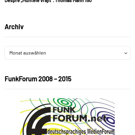
Despre „Muntele vrăjit“. Thomas Mann 150
Archiv
Archiv
Archiv
Monat auswählen
FunkForum 2008 – 2015