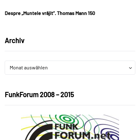
Despre „Muntele vrăjit“. Thomas Mann 150
Archiv
Archiv
Archiv
Monat auswählen
FunkForum 2008 – 2015