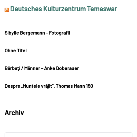
Deutsches Kulturzentrum Temeswar
Sibylle Bergemann – Fotografii
Ohne Titel
Bărbați / Männer – Anke Doberauer
Despre „Muntele vrăjit“. Thomas Mann 150
Archiv
Archiv
Archiv