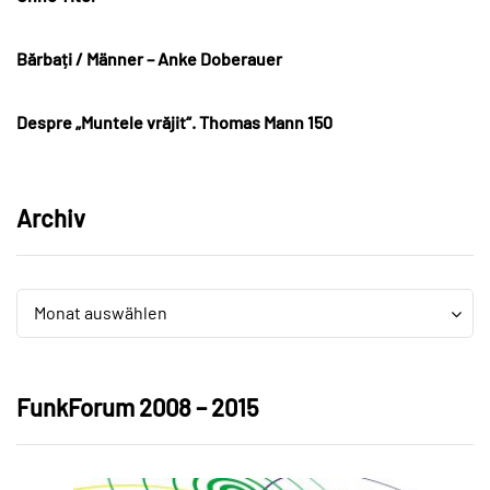
Bărbați / Männer – Anke Doberauer
Despre „Muntele vrăjit“. Thomas Mann 150
Archiv
Archiv
Archiv
Monat auswählen
FunkForum 2008 – 2015