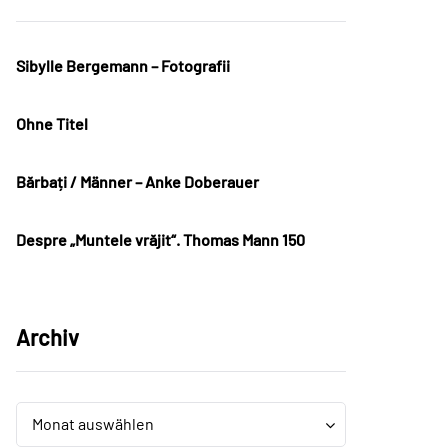
Sibylle Bergemann – Fotografii
Ohne Titel
Bărbați / Männer – Anke Doberauer
Despre „Muntele vrăjit“. Thomas Mann 150
Archiv
Archiv
Archiv
Monat auswählen