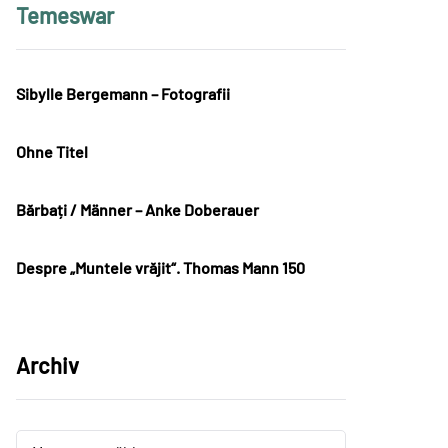
Temeswar
Sibylle Bergemann – Fotografii
Ohne Titel
Bărbați / Männer – Anke Doberauer
Despre „Muntele vrăjit“. Thomas Mann 150
Archiv
Archiv
Archiv