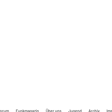
forum
Funkmagazin
Über uns
Jugend
Archiv
Im