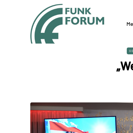
Me
G
„We