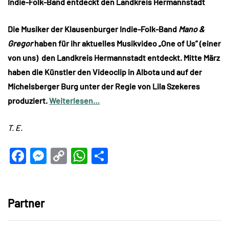
Indie-Folk-Band entdeckt den Landkreis Hermannstadt
Die Musiker der Klausenburger Indie-Folk-Band
Mano &
Gregor
haben für ihr aktuelles Musikvideo „One of Us” (einer
von uns) den Landkreis Hermannstadt entdeckt. Mitte März
haben die Künstler den Videoclip in Albota und auf der
Michelsberger Burg unter der Regie von Lila Szekeres
produziert.
Weiterlesen…
T. E.
Facebook
Messenger
Copy
WhatsApp
Teilen
Link
Partner