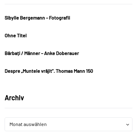
Sibylle Bergemann – Fotografii
Ohne Titel
Bărbați / Männer – Anke Doberauer
Despre „Muntele vrăjit“. Thomas Mann 150
Archiv
Archiv
Archiv
Monat auswählen