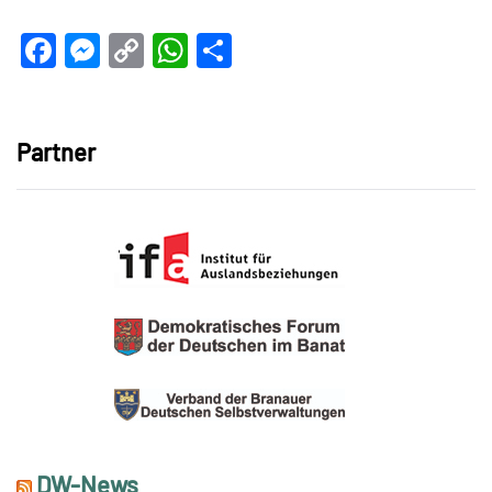
Facebook
Messenger
Copy
WhatsApp
Teilen
Link
Partner
DW-News