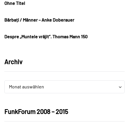
Ohne Titel
Bărbați / Männer – Anke Doberauer
Despre „Muntele vrăjit“. Thomas Mann 150
Archiv
Archiv
Archiv
Monat auswählen
FunkForum 2008 – 2015