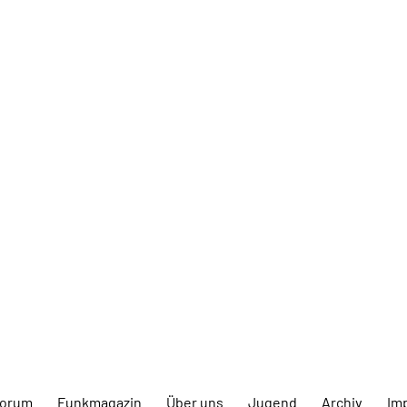
forum
Funkmagazin
Über uns
Jugend
Archiv
Im