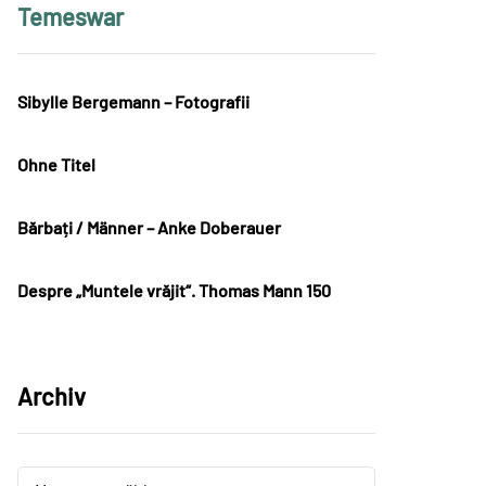
Temeswar
Sibylle Bergemann – Fotografii
Ohne Titel
Bărbați / Männer – Anke Doberauer
Despre „Muntele vrăjit“. Thomas Mann 150
Archiv
Archiv
Archiv