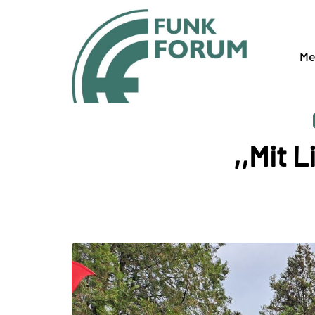
Me
,,Mit L