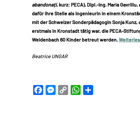
abandonați,
kurz: PECA), Dipl.-Ing. Maria Gavriliu
dafür ihre Stelle als Ingenieurin in einem Kron
mit der Schweizer Sonderpädagogin Sonja Kunz, 
erstmals in Kronstadt tätig war, die PECA-Stiftun
Weidenbach 60 Kinder betreut werden.
Weiterle
Beatrice UNGAR
Facebook
Messenger
Copy
WhatsApp
Teilen
Link