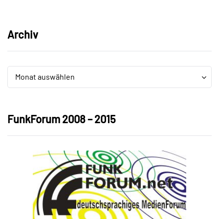
Archiv
Archiv
Archiv
Monat auswählen
FunkForum 2008 – 2015