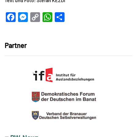
Text und Foto: Stefan KÉZDI
Facebook
Messenger
Copy
WhatsApp
Teilen
Link
Partner