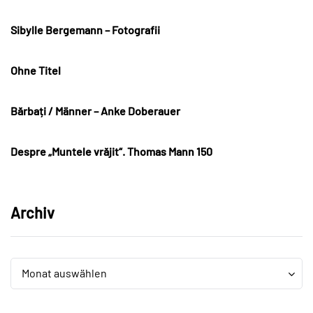
Sibylle Bergemann – Fotografii
Ohne Titel
Bărbați / Männer – Anke Doberauer
Despre „Muntele vrăjit“. Thomas Mann 150
Archiv
Archiv
Archiv
Monat auswählen