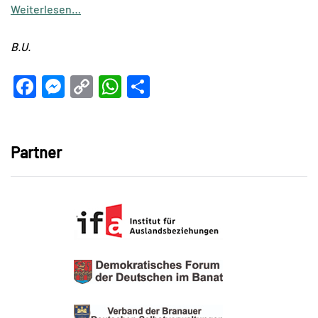
Weiterlesen…
B.U.
Facebook
Messenger
Copy
WhatsApp
Teilen
Link
Partner