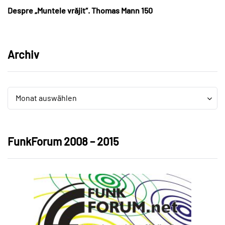
Despre „Muntele vrăjit“. Thomas Mann 150
Archiv
Archiv
Archiv
Monat auswählen
FunkForum 2008 – 2015