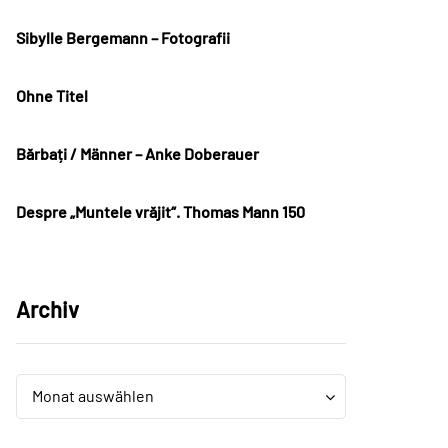
Sibylle Bergemann – Fotografii
Ohne Titel
Bărbați / Männer – Anke Doberauer
Despre „Muntele vrăjit“. Thomas Mann 150
Archiv
Archiv
Archiv
Monat auswählen