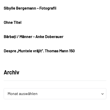
Sibylle Bergemann – Fotografii
Ohne Titel
Bărbați / Männer – Anke Doberauer
Despre „Muntele vrăjit“. Thomas Mann 150
Archiv
Archiv
Archiv
Monat auswählen