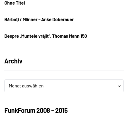
Ohne Titel
Bărbați / Männer – Anke Doberauer
Despre „Muntele vrăjit“. Thomas Mann 150
Archiv
Archiv
Archiv
Monat auswählen
FunkForum 2008 – 2015