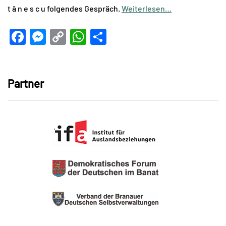
t ă n e s c u folgendes Gespräch.
Weiterlesen…
Facebook
Messenger
Copy
WhatsApp
Teilen
Link
Partner