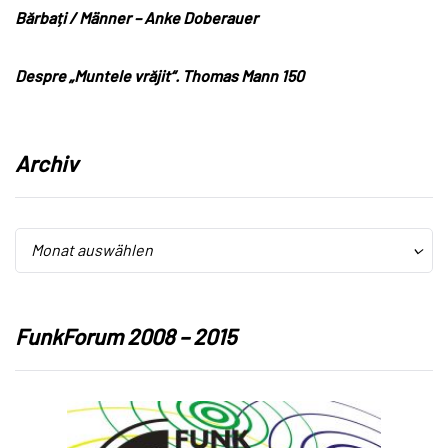
Bărbați / Männer – Anke Doberauer
Despre „Muntele vrăjit“. Thomas Mann 150
Archiv
Archiv
Archiv
Monat auswählen
FunkForum 2008 – 2015