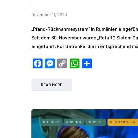
Dezember 11, 2023
„Pfand-Rücknahmesystem” in Rumänien eingeführt 
Seit dem 30. November wurde „RetuRO Sistem Ga
eingeführt. Für Getränke, die in entsprechend 
Facebook
Messenger
Copy
WhatsApp
Teilen
Link
READ MORE
BILDUNG
JUGEND
UMWELT
HERMANNSTÄD