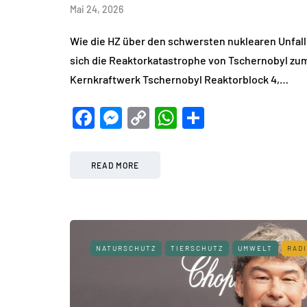
Mai 24, 2026
Wie die HZ über den schwersten nuklearen Unfall
sich die Reaktorkatastrophe von Tschernobyl zum 
Kernkraftwerk Tschernobyl Reaktorblock 4,…
Facebook
Messenger
Copy
WhatsApp
Teilen
Link
READ MORE
NATURSCHUTZ
TIERSCHUTZ
UMWELT
RAD