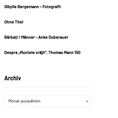
Sibylle Bergemann – Fotografii
Ohne Titel
Bărbați / Männer – Anke Doberauer
Despre „Muntele vrăjit“. Thomas Mann 150
Archiv
Archiv
Archiv
Monat auswählen