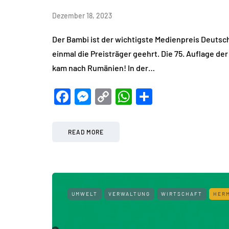
Dezember 18, 2023
Der Bambi ist der wichtigste Medienpreis Deut
einmal die Preisträger geehrt. Die 75. Auflage de
kam nach Rumänien! In der…
Facebook
Messenger
Copy
WhatsApp
Teilen
Link
READ MORE
UMWELT
VERWALTUNG
WIRTSCHAFT
HER